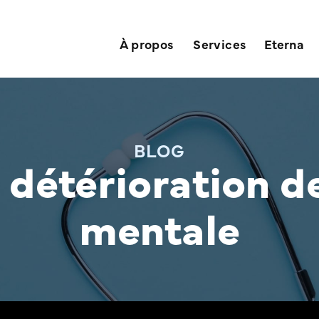
À propos
Services
Eterna
BLOG
 détérioration d
mentale