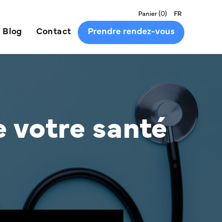
(
0
)
Panier
FR
Blog
Contact
Prendre rendez-vous
e votre santé