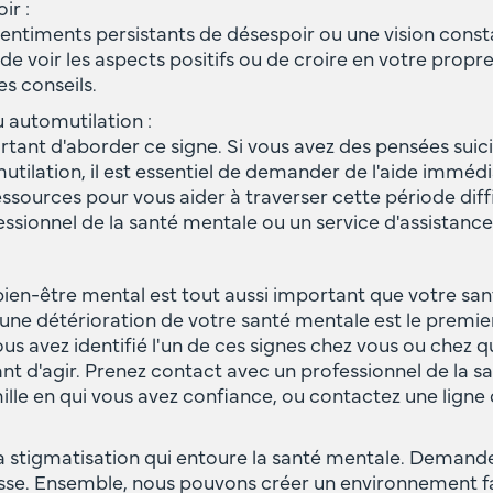
ir :
entiments persistants de désespoir ou une vision cons
le de voir les aspects positifs ou de croire en votre propre 
s conseils.
u automutilation :
tant d'aborder ce signe. Si vous avez des pensées suic
ilation, il est essentiel de demander de l'aide imméd
 ressources pour vous aider à traverser cette période diff
sionnel de la santé mentale ou un service d'assistance
bien-être mental est tout aussi important que votre san
'une détérioration de votre santé mentale est le premie
vous avez identifié l'un de ces signes chez vous ou chez 
ant d'agir. Prenez contact avec un professionnel de la sa
le en qui vous avez confiance, ou contactez une ligne 
r la stigmatisation qui entoure la santé mentale. Demande
esse. Ensemble, nous pouvons créer un environnement f