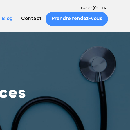
(
0
)
Panier
FR
Blog
Contact
Prendre rendez-vous
rces