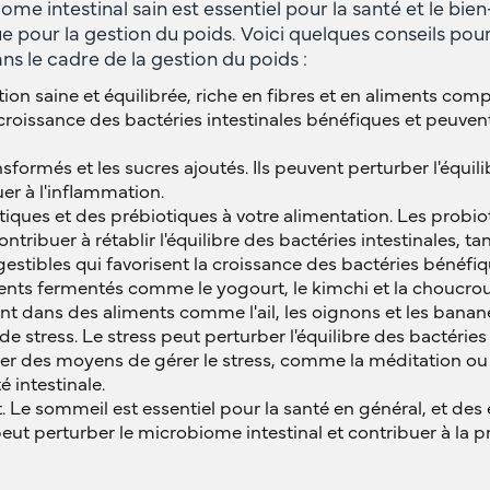
me intestinal sain est essentiel pour la santé et le bien
 pour la gestion du poids. Voici quelques conseils pou
s le cadre de la gestion du poids :
on saine et équilibrée, riche en fibres et en aliments comp
 croissance des bactéries intestinales bénéfiques et peuvent
nsformés et les sucres ajoutés. Ils peuvent perturber l'équil
uer à l'inflammation.
iques et des prébiotiques à votre alimentation. Les probio
ntribuer à rétablir l'équilibre des bactéries intestinales, t
gestibles qui favorisent la croissance des bactéries bénéfi
ents fermentés comme le yogourt, le kimchi et la choucrou
nt dans des aliments comme l'ail, les oignons et les banan
e stress. Le stress peut perturber l'équilibre des bactéries
ver des moyens de gérer le stress, comme la méditation ou
 intestinale.
Le sommeil est essentiel pour la santé en général, et des
 perturber le microbiome intestinal et contribuer à la pr