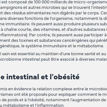
l est composé de 100 000 milliards de micro-organisme
 champignons et autres microbes qui se trouvent l'intest
t des résidus alimentaires non digérés par le corps. 
 dans diverses fonctions de l'organisme, notamment la d
ème immunitaire. Ils peuvent aussi produire plusieurs s
s à chaîne courte, des vitamines, et d'autres substances
inflammatoire). Par contre, ils peuvent aussi participer 
ment des toxines et substances cancérigènes qui pénèt
n génétique, le système immunitaire et le métabolisme.
 sain est essentiel au maintien d'une bonne santé et au 
icrobiome intestinal peut être associé à diverses malad
 intestinal et l'obésité
mis en évidence la relation complexe entre le microbio
canismes ont été proposés pour expliquer comment le m
se de poids et à l'obésité, notamment l'augmentation de
 du métabolisme et l'inflammation.