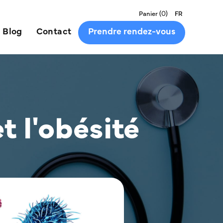
(
0
)
Panier
FR
Blog
Contact
Prendre rendez-vous
t l'obésité