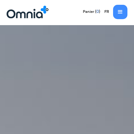
EN
(
0
)
Panier
FR