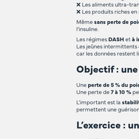
❌ Les aliments ultra-tr
❌ Les produits riches en 
Même
sans perte de po
l’insuline.
Les régimes
DASH
et
à 
Les jeûnes intermittents
car les données restent li
Objectif : un
Une
perte de 5 % du poi
Une perte de
7 à 10 %
per
L’important est la
stabili
permettent une guérison
‍L’exercice : 