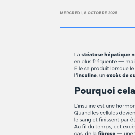
MERCREDI, 8 OCTOBRE 2025
La
stéatose hépatique n
en plus fréquente — ma
Elle se produit lorsque l
l’insuline
, un
excès de su
Pourquoi cela
L’insuline est une hormo
Quand les cellules devien
le sang et finissent par ê
Au fil du temps, cet exc
cas, de la
fibrose
— une f