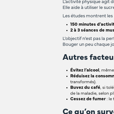
L’activité physique agit 
Elle aide à utiliser le su
Les études montrent les m
150 minutes d’activ
2 à 3 séances de mu
L’objectif n’est pas la p
Bouger un peu chaque jou
Autres facteu
Évitez l’alcool
, même 
Réduisez la consomm
transformés).
Buvez du café
, si to
de la maladie, selon p
Cessez de fumer
: le
Ce qu’on surv