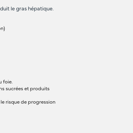
éduit le gras hépatique.
on)
 foie.
ns sucrées et produits
e le risque de progression