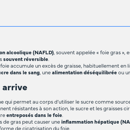
on alcoolique (NAFLD)
, souvent appelée « foie gras », 
is
souvent réversible
.
e foie accumule un excès de graisse, habituellement en 
cre dans le sang
, une
alimentation déséquilibrée
ou u
 arrive
ne qui permet au corps d’utiliser le sucre comme source
nent résistantes à son action, le sucre et les graisses 
tre
entreposés dans le foie
.
ès de gras peut causer une
inflammation hépatique (N
orme de cicatrisation du foie.