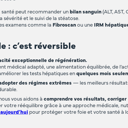
la santé peut recommander un
bilan sanguin
(ALT, AST, 
 sévérité et le suivi de la stéatose.
tres examens comme la
Fibroscan
ou une
IRM hépatiqu
 : c’est réversible
cité exceptionnelle de régénération.
édical adapté, une alimentation équilibrée, de l’activ
d’améliorer les tests hépatiques en
quelques mois seule
’adopter des régimes extrêmes
— les meilleurs résultat
durable.
 nous vous aidons à
comprendre vos résultats, corriger
 votre rééquilibre grâce à une approche médicale, nutr
 aujourd’hui
pour protéger votre foie et votre santé à 