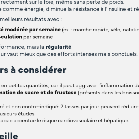
directement sur le foie, même sans perte de poids.
cre comme énergie, diminue la résistance à l’insuline et r
eilleurs résultats avec :
ité modérée par semaine
(ex. : marche rapide, vélo, natati
sculation
par semaine
erformance, mais la
régularité
.
r vaut mieux que des efforts intenses mais ponctuels.
rs à considérer
en petites quantités, car il peut aggraver l’inflammation du
ation de sucre et de fructose
(présents dans les boisso
léré et non contre-indiqué: 2 tasses par jour peuvent réduir
lusieurs études.
 tabac accentue le risque cardiovasculaire et hépatique.
eille