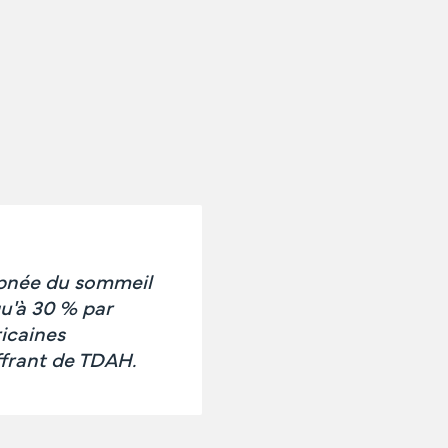
apnée du sommeil
qu'à 30 % par
ricaines
ffrant de TDAH.