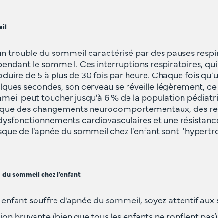
il
n trouble du sommeil caractérisé par des pauses respi
 pendant le sommeil. Ces interruptions respiratoires, qui
duire de 5 à plus de 30 fois par heure. Chaque fois qu'
ques secondes, son cerveau se réveille légèrement, ce
eil peut toucher jusqu'à 6 % de la population pédiatri
s que des changements neurocomportementaux, des ret
sfonctionnements cardiovasculaires et une résistance à
isque de l'apnée du sommeil chez l'enfant sont l'hypert
 du sommeil chez l'enfant
 enfant souffre d'apnée du sommeil, soyez attentif aux s
ion bruyante (bien que tous les enfants ne ronflent pas)