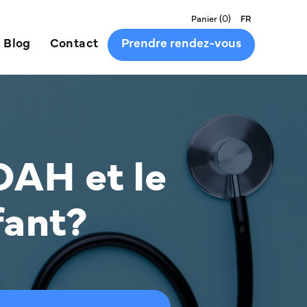
(
0
)
Panier
FR
Blog
Contact
Prendre rendez-vous
TDAH et le
fant?