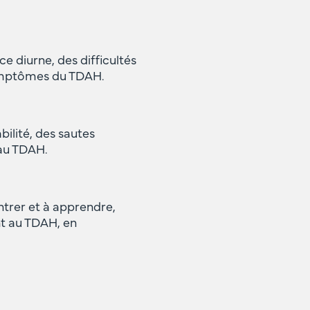
 diurne, des difficultés
 symptômes du TDAH.
ilité, des sautes
 au TDAH.
ntrer et à apprendre,
nt au TDAH, en