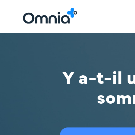
Y a-t-il 
somm