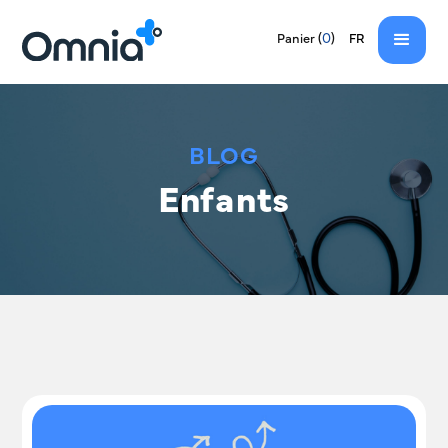
EN
(
0
)
Panier
FR
BLOG
Enfants