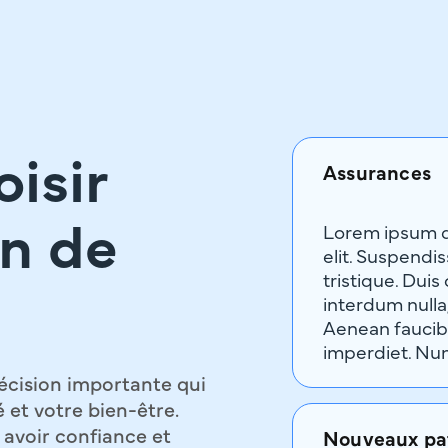
isir
Assurances
Lorem ipsum do
n de
elit. Suspendi
tristique. Duis
interdum nulla
Aenean faucibu
imperdiet. Nun
écision importante qui
 et votre bien-être.
avoir confiance et
Nouveaux pa