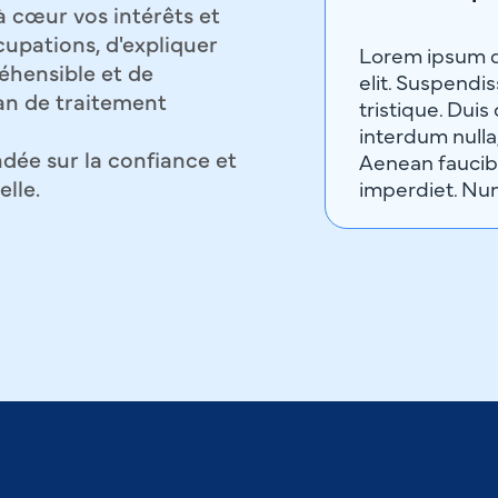
 à cœur vos intérêts et
upations, d'expliquer
Lorem ipsum do
hensible et de
elit. Suspendi
lan de traitement
tristique. Duis
interdum nulla
dée sur la confiance et
Aenean faucibu
lle.
imperdiet. Nun